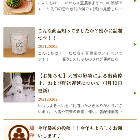
こんにちは！！だだちゃ豆農家よそべいの渡部で
す！！ 先日の雪かき前の僕です(笑)お見苦しいと
ころ失礼しました(笑) 目次1 だだちゃ豆って知っ
てますか？2 だだちゃ豆は枝豆です（しかも最高
級）3 なんでだだちゃ豆っていう…
こんな商品知ってましたか？密かに話題
です！！
202120202
こんにちは！！ だだちゃ豆農家のよそべいで
す！！ 目次1 久しぶりのブログ更新になっ
てしまいました！！2 みなさんのおうち時間どう
してますか？3 そんなおうち時間だからこそ！！
【お知らせ】大雪の影響による出荷停
こんな商品作ってみま…
止、および配送遅延について（1月10日
更新）
202120202
いつもよそべいをご利用いただきありがとうござ
います。 大雪や荒天の影響に伴い、各配達業者様
より 配達の遅れや荷受けの中止に関するお問い合
わせが 発表されています。 楽しみにお待ちいただ
今年最初の投稿！！今年もよろしくお願
いている皆様には 大変ご迷惑をお掛け…
いします♪