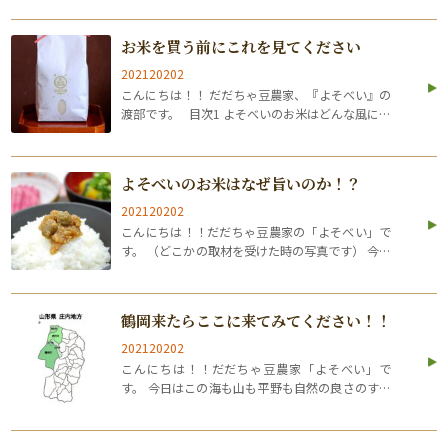
大雪だとか！！ さて、前回はお米のことをお話
しましたが ⇒お米を買う前にこれ…
お米を買う前にこれを見てください
202120202
こんにちは！！ だだちゃ豆農家、『よそべい』の
渡部です。 目次1 よそべいのお米はどんな風に美
味しいの？2 スッキリとした甘さで毎日食べられ
るはえぬき3 つやつやモチモチで贅沢なつや姫4
ちょっと食べてみたいなという…
よそべいのお米はなぜ旨いのか！？
202120202
こんにちは！！だだちゃ豆農家の「よそべい」で
す。 （どこかの取材を受けた時の写真です） 今回
は我が家の新米の良さについて話していきます
ね。 美味いのから、逆に不味いのまでいろんな経
験をした僕が 「我が家のお米はこんな風に…
鶴岡来たらここに来てみてください！！
202120202
こんにちは！！だだちゃ豆農家「よそべい」で
す。 今日はこの海も山も平野も自然の良さのすべ
てがあるここ鶴岡の良さをもっと伝えていきたい
と思います。 ちなみに前回の内容はこちらのブロ
グで見れます☟☟ ⇒よそべいってこんな感じ…