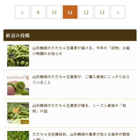
«
9
10
11
12
13
»
最近の投稿
山形鶴岡のだだちゃ豆農家が届ける、今年の「初物」お届
け時期のお知らせ
山形鶴岡のだだちゃ豆農家が、ご購入者様にこっそり伝え
ていること
山形鶴岡のだだちゃ豆農家が贈る、シーズン最後の「有
終」の話
だだちゃ豆収穫目前、山形鶴岡の農家が抱える毎年の緊張
と想い