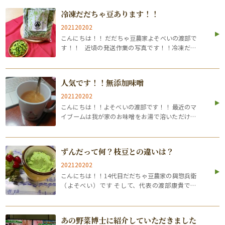
はえぬきの種まき始まります もうすっかり春です
冷凍だだちゃ豆あります！！
ね。明日から4月です。 ここ「よそべ…
202120202
こんにちは！！ だだちゃ豆農家よそべいの渡部で
す！！ 近頃の発送作業の写真です！！冷凍だだ
ちゃがこれから運ばれていきますよー！！ 目次1
だだちゃ豆ってなに？？2 そんな美味しすぎるだ
だちゃ豆を冷凍にしました！！3 …
人気です！！無添加味噌
202120202
こんにちは！！よそべいの渡部です！！ 最近のマ
イブームは我が家のお味噌をお湯で溶いただけの
「味噌ドリンク」です。 お客さんに聞いてやって
るんですが、結構おいしくてビックリしてます。
（味噌汁をおしゃれに味噌ドリンクなんで…
ずんだって何？枝豆との違いは？
202120202
こんにちは！！14代目だだちゃ豆農家の與惣兵衛
（よそべい）です そして、代表の渡部康貴です
↓↓ 目次1 皆さん「ずんだ」と「枝豆」の違いっ
て知ってますか？2 なんで「ずんだ」って言う
の？？3 「ずんだ」って美味しいの？ …
あの野菜博士に紹介していただきました