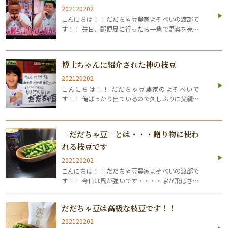
202120202
こんにちは！！ だだちゃ豆農家よそべいの渡部で
す！！ 先日、郵便局に行ったら一角で野菜を売っ
ていました！！ 無人でも購入できるように、箱を
設置するという工夫がありました。 日常でもヒン
トになることがたくさんあります。 さ…
博士ちゃんに紹介された神の枝豆
202120202
こんにちは！！ だだちゃ豆農家のよそべいで
す！！ 俺ばっかり出ているので久しぶりに父親で
も！！(笑) これは味噌の仕込みの様子です。 魔女
のようにぐるぐる混ぜます。 よく混ぜて麹菌が増
えろー増えろー 美味しい味噌になれー…
「だだちゃ豆」とは・・・贈り物に使わ
れる枝豆です
202120202
こんにちは！！ だだちゃ豆農家よそべいの渡部で
す！！ 今日は風が強いです・・・・家が飛ばされ
るかと思いましたよ・・・（動画はスタッフ宅）
皆さんもお気を付けくださいね！！ 目次1 だだち
だだちゃ豆は高級な枝豆です！！
ゃ豆は夏の風物詩2 夏の贈り物とし…
202120202