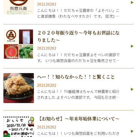
202120202
こんにちは！！ だだちゃ豆農家の「よそべい」こ
と渡部康貴（わたなべやすたか）です。 目次1 遅
くなりましたが・・・あけましておめでとうござ
います！！2 いつもと違ったお正月3 今年も楽し
２０２０年振り返り～今年もお世話にな
くいい年にしたい！！4 皆さんから…
りました～
202120202
こんにちは！！ だだちゃ豆農家よそべいの渡部で
す。 いつも與惣兵衛のだだちゃ豆を販売させてい
ただいている webサイトさんから與惣兵衛ダウン
ジャケットをいただきました！！ カッコいい！！
へー！！知らなかった！！と驚くこと
ジャケットが！！(笑) さて、２０…
202120202
こんにちは！！ TV番組博士ちゃんで神農家と紹介
されました よそべいの渡部です。 今回も引き続き
我が家の無添加味噌のお話をしていきますね。 こ
れを読んだら「お味噌」のことを見直しちゃうか
もです。「えーいいじゃん！」って思…
【お知らせ】～年末年始休業について～
202120202
こんにちは！！ いつも與惣兵衛をご利用いただき