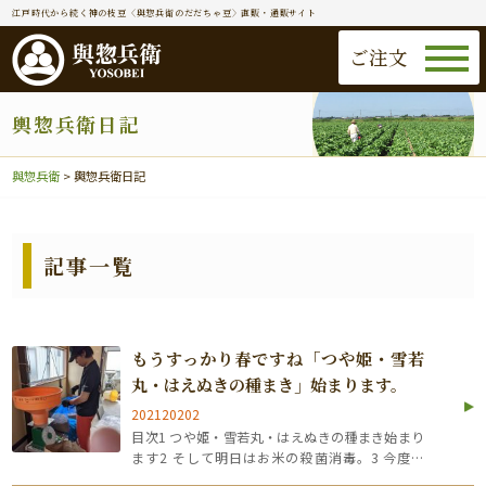
江戸時代から続く神の枝豆〈與惣兵衛のだだちゃ豆〉直販・通販サイト
ご注文
輿惣兵衛日記
與惣兵衛
>
輿惣兵衛日記
記事一覧
もうすっかり春ですね「つや姫・雪若
丸・はえぬきの種まき」始まります。
202120202
目次1 つや姫・雪若丸・はえぬきの種まき始まり
ます2 そして明日はお米の殺菌消毒。3 今度は
「だだちゃ豆」の種まきの準備 つや姫・雪若丸・