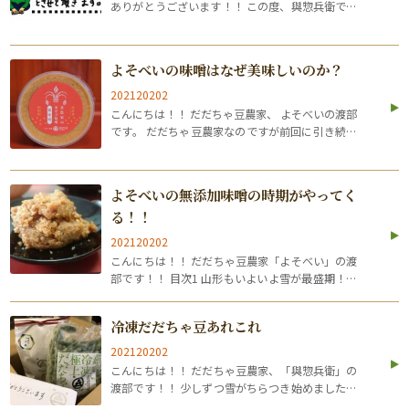
ありがとうございます！！ この度、與惣兵衛では
下記のように年末年始休業とさせていただきま
す。 年末年始休業：令和２年１２月３０日（水）
～令和３年１月４日（月） ※発送について…
よそべいの味噌はなぜ美味しいのか？
202120202
こんにちは！！ だだちゃ豆農家、 よそべいの渡部
です。 だだちゃ豆農家なのですが前回に引き続き
「お味噌」のお話をしていきますね。 だだちゃ豆
も味噌も同じおマメなので気にせずいきますね
ー！！ 前回は「寒仕込み」仕込んでるな…
よそべいの無添加味噌の時期がやってく
る！！
202120202
こんにちは！！ だだちゃ豆農家「よそべい」の渡
部です！！ 目次1 山形もいよいよ雪が最盛期！？
2 無添加味噌づくり始まります！！農家と相性が
いいんです！！3 相性がいいだけではない！！味
冷凍だだちゃ豆あれこれ
噌づくりの色々4 無添加味噌が通販…
202120202
こんにちは！！ だだちゃ豆農家、「與惣兵衛」の
渡部です！！ 少しずつ雪がちらつき始めました。
雪が降るだけで気温がぐっと下がります。 今週は