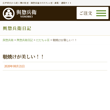
江戸時代から続く神の枝豆〈與惣兵衛のだだちゃ豆〉直販・通販サイト
ご注文
輿惣兵衛日記
與惣兵衛
>
輿惣兵衛日記
>
だだちゃ豆
>
朝焼けが美しい！！
朝焼けが美しい！！
2020年08月21日