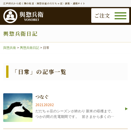
江戸時代から続く神の枝豆〈與惣兵衛のだだちゃ豆〉直販・通販サイト
ご注文
輿惣兵衛日記
與惣兵衛
>
輿惣兵衛日記
>
日常
「日常」の記事一覧
つなぐ
202120202
だだちゃ豆のシーズンが終わり 新米の収穫まで、
つかの間の充電期間です。 皆さまから多くのご
感想をいただいています。 ・何年も食べている
が、今年は特に絶品。 ・もっと食べたい。 ・手が