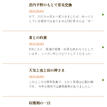
止まらなくなった。 ・も…
庄内平野のもとで意見交換
202120202
さて、だだちゃ豆も一息つきましたが、ゆっくり
している場合ではありません(笑) 皆さんは「ポケ
ットマルシェ」略して「ポケマル」って聞いたこ
とありますか？ 「ポケマル」とは全国の農家さ
ん・漁師さんと消費者が直接やりとりしなが…
妻との約束
202120202
9月に入り、尾浦の収穫・出荷も終わろうとして
います。 シーズン中にリピートしてくださったお
客さまも多く 日々の苦労が報われる思いでした。
たくさんのご注文をいただき本当にありがとうご
ざいました！ &nbsp…
天気と虫と田の神さま
202120202
このところの異常気象で、とかく長雨は心配の種
です。 今年も県内では豪雨被害がありましたし、
去年は、うちの畑のすぐそばを流れる川が氾濫
（はんらん）寸前になりました。 だだちゃ豆の収
穫作業の最中に携帯のアラートが鳴り響き、…
ネットで
LINEで
お電話
収穫期の一日
購入する
お得情報ゲット！
する