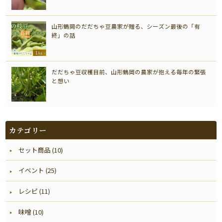
山形鶴岡のだだちゃ豆農家が贈る、シーズン最後の「有
終」の話
だだちゃ豆収穫目前、山形鶴岡の農家が抱える毎年の緊張
と想い
カテゴリー
セット商品 (10)
イベント (25)
レシピ (11)
味噌 (10)