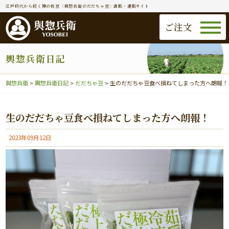
江戸時代から続く神の枝豆〈與惣兵衛のだだちゃ豆〉直販・通販サイト
ご注文
輿惣兵衛日記
與惣兵衛
>
輿惣兵衛日記
>
だだちゃ豆
>
生のだだちゃ豆食べ損ねてしまった方へ朗報！
生のだだちゃ豆食べ損ねてしまった方へ朗報！
2023年09月12日