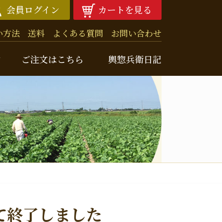
会員ログイン
カートを見る
い方法
送料
よくある質問
お問い合わせ
由
ご注文はこちら
輿惣兵衛日記
兵衛ニュースレター
クナンバー
噌
て終了しました