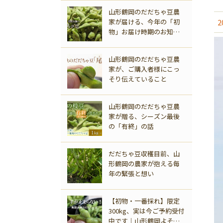
山形鶴岡のだだちゃ豆農
家が届ける、今年の「初
2
物」お届け時期のお知ら
せ
山形鶴岡のだだちゃ豆農
家が、ご購入者様にこっ
そり伝えていること
商品一覧
山形鶴岡のだだちゃ豆農
家が贈る、シーズン最後
の「有終」の話
だだちゃ豆収穫目前、山
形鶴岡の農家が抱える毎
年の緊張と想い
【初物・一番採れ】限定
300kg、実は今ご予約受付
中です｜山形鶴岡よそべ