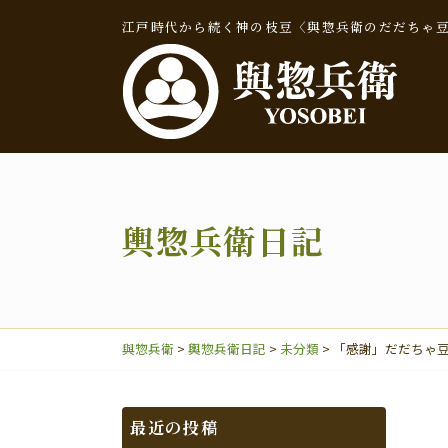
江戸時代から続く神の枝豆〈與惣兵衛のだだちゃ
輿惣兵衛日記
輿惣兵衛日記
與惣兵衛
>
輿惣兵衛日記
>
未分類
>
「感謝」だだちゃ
だだちゃ豆
最近の投稿