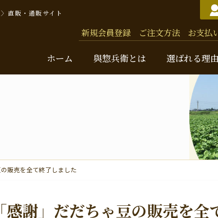
豆〉直販・通販サイト
新規会員登録
ご注文方法
お支払
ホーム
與惣兵衛とは
選ばれる理
與惣
バッ
豆の販売を全て終了しました
お米
味
「感謝」だだちゃ豆の販売を全