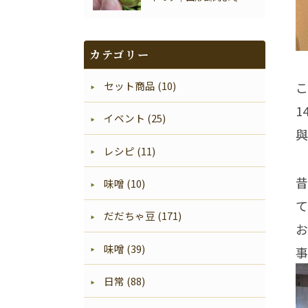
い
カテゴリー
こ
セット商品 (10)
1
イベント (25)
與
レシピ (11)
昔
味噌 (10)
て
だだちゃ豆 (171)
お
味噌 (39)
事
日常 (88)