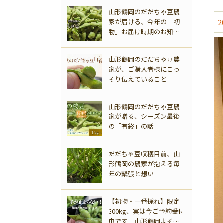
山形鶴岡のだだちゃ豆農
家が届ける、今年の「初
2
物」お届け時期のお知ら
せ
山形鶴岡のだだちゃ豆農
家が、ご購入者様にこっ
そり伝えていること
商品一覧
山形鶴岡のだだちゃ豆農
家が贈る、シーズン最後
の「有終」の話
だだちゃ豆収穫目前、山
形鶴岡の農家が抱える毎
年の緊張と想い
【初物・一番採れ】限定
300kg、実は今ご予約受付
中です｜山形鶴岡よそべ