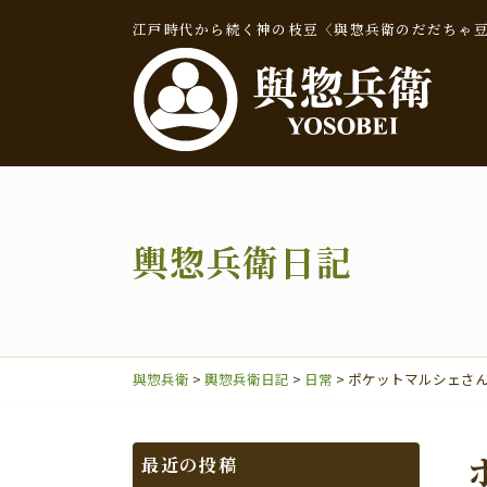
江戸時代から続く神の枝豆〈與惣兵衛のだだちゃ
輿惣兵衛日記
輿惣兵衛日記
與惣兵衛
>
輿惣兵衛日記
>
日常
>
ポケットマルシェさ
だだちゃ豆
最近の投稿