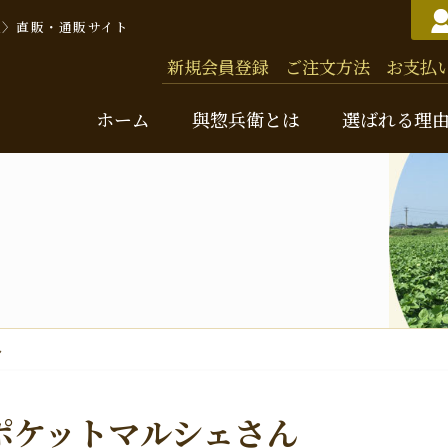
豆〉直販・通販サイト
新規会員登録
ご注文方法
お支払
ホーム
與惣兵衛とは
選ばれる理
與惣
バッ
ん
お米
味
ポケットマルシェさん