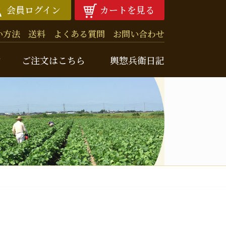
会員ログイン
カートを見る
い方法
送料
よくある質問
お問い合わせ
由
ご注文はこちら
輿惣兵衛日記
兵衛ニュースレター
クナンバー
噌