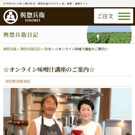
江戸時代から続く神の枝豆〈與惣兵衛のだだちゃ豆〉直販・通販サイト
ご注文
輿惣兵衛日記
與惣兵衛
>
輿惣兵衛日記
>
味噌
>
☆オンライン味噌汁講座のご案内☆
☆オンライン味噌汁講座のご案内☆
2022年10月30日