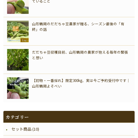
ていること
山形鶴岡のだだちゃ豆農家が贈る、シーズン最後の「有
終」の話
だだちゃ豆収穫目前、山形鶴岡の農家が抱える毎年の緊張
と想い
【初物・一番採れ】限定300kg、実は今ご予約受付中です｜
山形鶴岡よそべい
カテゴリー
セット商品 (10)