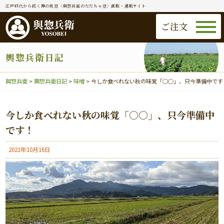
江戸時代から続く神の枝豆〈與惣兵衛のだだちゃ豆〉直販・通販サイト
ご注文
輿惣兵衛日記
與惣兵衛
>
輿惣兵衛日記
>
味噌
>
今しか食べれない秋の味覚「○○」、只今準備中です
今しか食べれない秋の味覚「○○」、只今準備中
です！
2021年10月16日