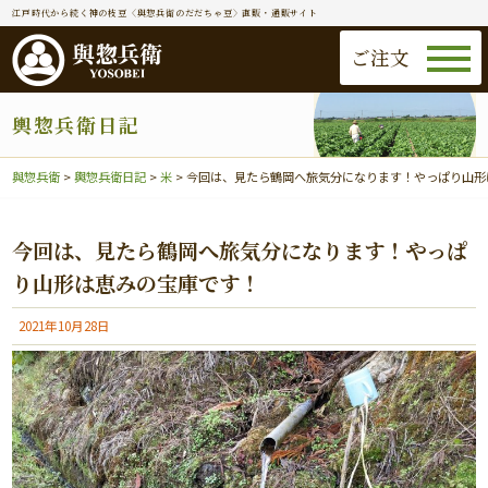
江戸時代から続く神の枝豆〈與惣兵衛のだだちゃ豆〉直販・通販サイト
ご注文
輿惣兵衛日記
與惣兵衛
>
輿惣兵衛日記
>
米
>
今回は、見たら鶴岡へ旅気分になります！やっぱり山形
今回は、見たら鶴岡へ旅気分になります！やっぱ
り山形は恵みの宝庫です！
2021年10月28日