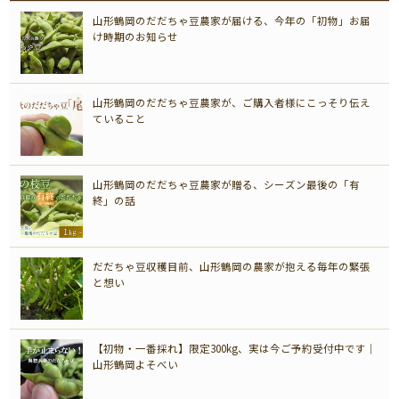
山形鶴岡のだだちゃ豆農家が届ける、今年の「初物」お届
け時期のお知らせ
山形鶴岡のだだちゃ豆農家が、ご購入者様にこっそり伝え
ていること
山形鶴岡のだだちゃ豆農家が贈る、シーズン最後の「有
終」の話
だだちゃ豆収穫目前、山形鶴岡の農家が抱える毎年の緊張
と想い
【初物・一番採れ】限定300kg、実は今ご予約受付中です｜
山形鶴岡よそべい