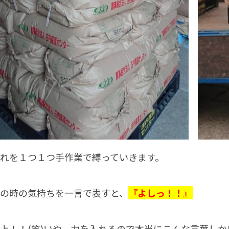
れを１つ１つ手作業で縛っていきます。
の時の気持ちを一言で表すと、
『よしっ！！』
上！！(笑)いや、力を入れるので本当にこんな言葉し