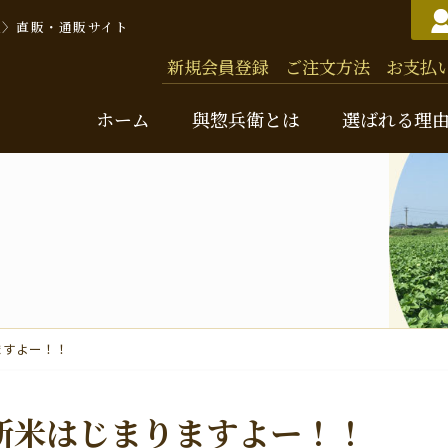
豆〉直販・通販サイト
新規会員登録
ご注文方法
お支払
ホーム
與惣兵衛とは
選ばれる理
與惣
バッ
ますよー！！
お米
味
新米はじまりますよー！！