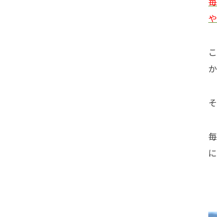
毎
や
こ
か
そ
毎
に