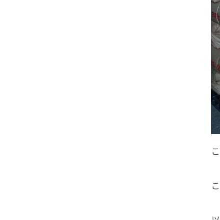
こ
こ
以