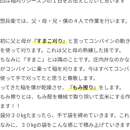
回は稲刈りシーズンの１日をお伝えしたいと思います
惣兵衛では、父・母・兄・僕の４人で作業を行います。
初に父と母が
『すまこ刈り』
と言ってコンバインの動
を使って刈ります。これは父と母の熟練した技です。
ちなみに『すまこ』とは隅のことです。庄内弁なのかな
がコンバインに乗って稲を刈ります。今はすべてコンバ
使って手で刈ってたと思うと尊敬します。
ってきた稲を僕が乾燥させ、
『もみ擦り』
をします。
もみ擦りとは、もみ殻を機械で取り除いて玄米にする作
ます！！
袋分３０㎏たまったら、手で袋を締めていきます。これ
なみに、３０㎏の袋をこんな感じで積み上げていきま