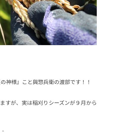
豆の神様』こと與惣兵衛の渡部です！！
いますが、実は稲刈りシーズンが９月から