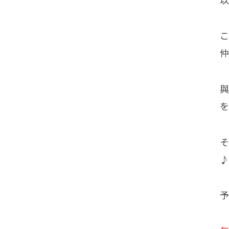
こ
仲
與
を
♪
予