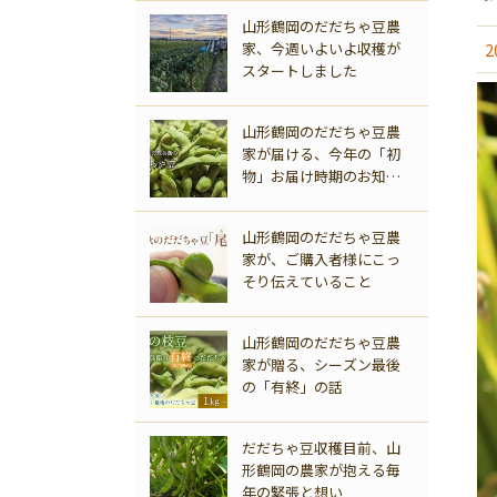
山形鶴岡のだだちゃ豆農
家、今週いよいよ収穫が
2
スタートしました
山形鶴岡のだだちゃ豆農
家が届ける、今年の「初
物」お届け時期のお知ら
せ
商品一覧
山形鶴岡のだだちゃ豆農
家が、ご購入者様にこっ
そり伝えていること
山形鶴岡のだだちゃ豆農
家が贈る、シーズン最後
の「有終」の話
だだちゃ豆収穫目前、山
形鶴岡の農家が抱える毎
年の緊張と想い