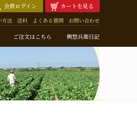
会員ログイン
カートを見る
い方法
送料
よくある質問
お問い合わせ
由
ご注文はこちら
輿惣兵衛日記
兵衛ニュースレター
クナンバー
噌