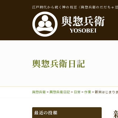
江戸時代から続く神の枝豆〈與惣兵衛のだだちゃ
輿惣兵衛日記
輿惣兵衛日記
與惣兵衛
>
輿惣兵衛日記
>
日常
>
作業
>
新米はじまり
だだちゃ豆
最近の投稿