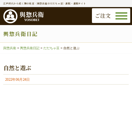
江戸時代から続く神の枝豆〈與惣兵衛のだだちゃ豆〉直販・通販サイト
ご注文
輿惣兵衛日記
與惣兵衛
>
輿惣兵衛日記
>
だだちゃ豆
>
自然と遊ぶ
自然と遊ぶ
2022年06月24日