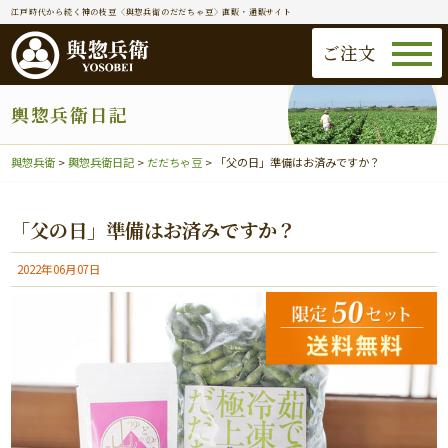
江戸時代から続く神の枝豆〈與惣兵衛のだだちゃ豆〉直販・通販サイト
ご注文
輿惣兵衛日記
與惣兵衛
>
輿惣兵衛日記
>
だだちゃ豆
>
「父の日」準備はお済みですか？
「父の日」準備はお済みですか？
2022年06月07日