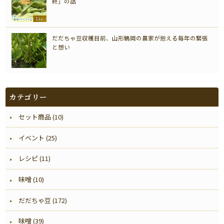
終」の話
だだちゃ豆収穫目前、山形鶴岡の農家が抱える毎年の緊張
と想い
カテゴリー
セット商品 (10)
イベント (25)
レシピ (11)
味噌 (10)
だだちゃ豆 (172)
味噌 (39)