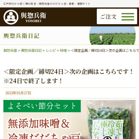
江戸時代から続く神の枝豆〈與惣兵衛のだだちゃ豆〉直販・通販サイト
ご注文
輿惣兵衛日記
與惣兵衛
>
輿惣兵衛日記
>
レシピ
>
味噌
>
＜限定企画／締切24日＞次の企画はこちらで
＜限定企画／締切24日＞次の企画はこちらです！
※24日で終了します！
2022年01月17日