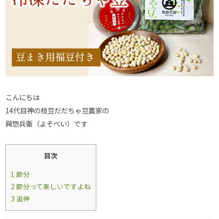
こんにちは
14代目神の枝豆だだちゃ豆農家の
與惣兵衛（よそべい）です
目次
1
節分
2
節分って楽しいですよね
3
追伸