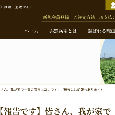
豆〉直販・通販サイト
新規会員登録
ご注文方法
お支払
ホーム
與惣兵衛とは
選ばれる理
與惣
バッ
皆さん、我が家で一番の家宝はコレです！（最後には朗報もあります）
お米
味
【報告です】皆さん、我が家で