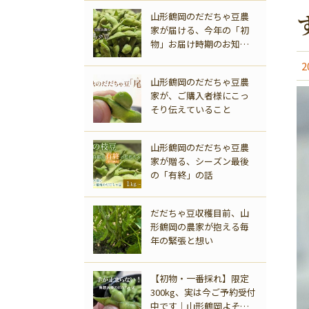
山形鶴岡のだだちゃ豆農
家が届ける、今年の「初
物」お届け時期のお知ら
せ
2
山形鶴岡のだだちゃ豆農
家が、ご購入者様にこっ
そり伝えていること
商品一覧
山形鶴岡のだだちゃ豆農
家が贈る、シーズン最後
の「有終」の話
だだちゃ豆収穫目前、山
形鶴岡の農家が抱える毎
年の緊張と想い
【初物・一番採れ】限定
300kg、実は今ご予約受付
中です｜山形鶴岡よそべ