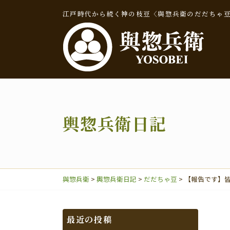
江戸時代から続く神の枝豆〈與惣兵衛のだだちゃ
輿惣兵衛日記
輿惣兵衛日記
與惣兵衛
>
輿惣兵衛日記
>
だだちゃ豆
>
【報告です】
だだちゃ豆
最近の投稿