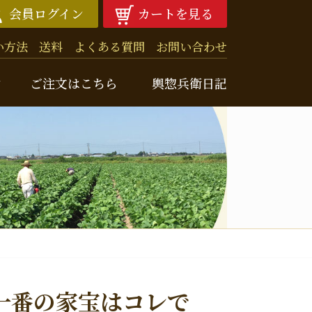
会員ログイン
カートを見る
い方法
送料
よくある質問
お問い合わせ
由
ご注文はこちら
輿惣兵衛日記
兵衛ニュースレター
クナンバー
噌
一番の家宝はコレで