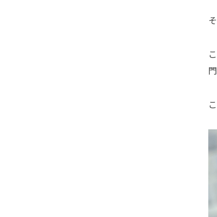
そ
こ
門
こ