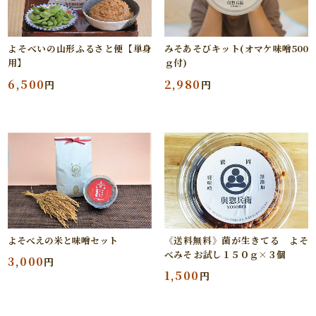
よそべいの山形ふるさと便【単身
みそあそびキット(オマケ味噌500
用】
ｇ付)
6,500
2,980
円
円
よそべえの米と味噌セット
《送料無料》菌が生きてる よそ
べみそ お試し１５０ｇ×３個
3,000
円
1,500
円