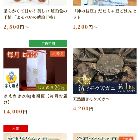
柔らかくて甘い！美しい 琥珀色の
「神の枝豆」だだちゃ豆ごはんセ
干柿 「よそべいの琥珀干柿」
ット
2,500
1,200
円～
円～
ご自宅用
はえぬき20㎏定期便【毎月お届
天然活きモクズガニ
け】
4,200
円
14,000
円
人気