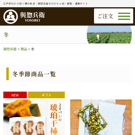
江戸時代から続く神の枝豆〈與惣兵衛のだだちゃ豆〉直販・通販サイト
ご注文
冬
與惣兵衛
>
商品
>
冬
冬季節商品一覧
NEW
ギフト