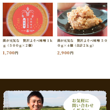
菌が元気な 贅沢よそべ味噌１ｋ
菌が元気な 贅沢よそべ味噌 ５０
ｇ（５００ｇ×２個）
０ｇ×４個（合計２ｋｇ）
1,700
2,900
円
円