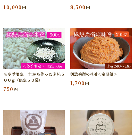
10,000
8,500
円
円
※冬季限定 土から作った米糀５
與惣兵衛の味噌＜定期便＞
００ｇ（限定５０袋）
1,700
円
750
円