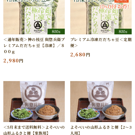
＜通年販売＞神の枝豆 與惣兵衛プ
プレミアム冷凍だだちゃ豆＜定期
レミアムだだちゃ豆【冷凍】／８
便＞
００ｇ
2,680
円
2,980
円
＜5月末まで送料無料＞よそべいの
よそべいの山形ふるさと便【2～3
山形ふるさと便【家族用】
人用】