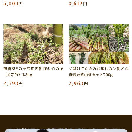
3,612
5,000
円
円
神農家®の天然庄内朝採れ竹の子
＜開けてからのお楽しみ＞朝どれ
（孟宗竹）1.5kg
直送天然山菜セット700g
2,593
2,963
円
円