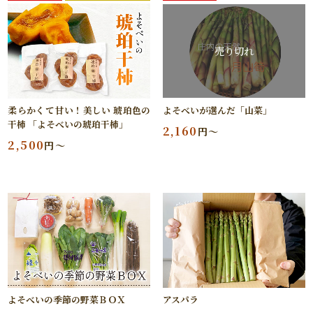
売り切れ
柔らかくて甘い！美しい 琥珀色の
よそべいが選んだ「山菜」
干柿 「よそべいの琥珀干柿」
2,160
円～
2,500
円～
アスパラ
よそべいの季節の野菜ＢＯＸ