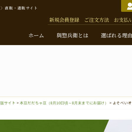
豆〉直販・通販サイト
新規会員登録
ご注文方法
お支払
ホーム
與惣兵衛とは
選ばれる理
與惣
バッ
通販サイト
>
本豆だだちゃ豆（8月10日頃～8月末までにお届け）
>
よそべいオ
お米
味