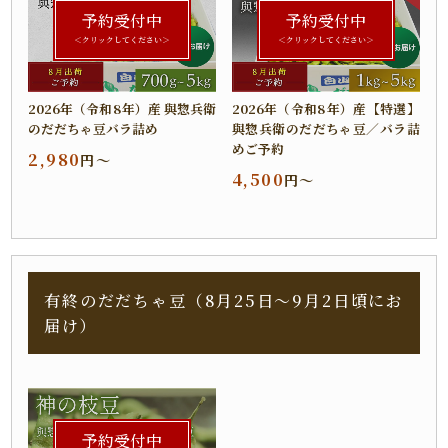
予約受付中
予約受付中
＜クリックしてください＞
＜クリックしてください＞
2026年（令和8年）産 與惣兵衛
2026年（令和8年）産【特選】
のだだちゃ豆バラ詰め
與惣兵衛のだだちゃ豆／バラ詰
めご予約
2,980
円～
4,500
円～
有終のだだちゃ豆（8月25日～9月2日頃にお
届け）
予約受付中