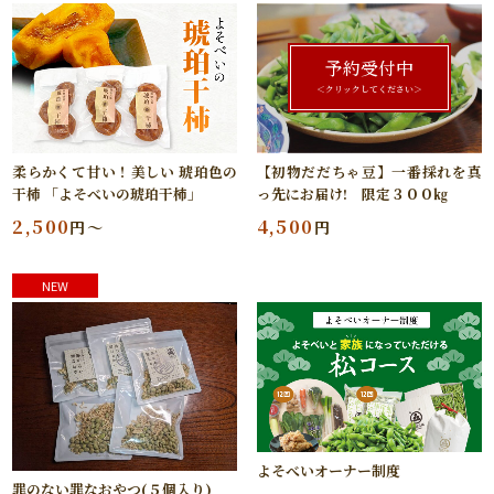
予約受付中
＜クリックしてください＞
柔らかくて甘い！美しい 琥珀色の
【初物だだちゃ豆】一番採れを真
干柿 「よそべいの琥珀干柿」
っ先にお届け! 限定３００㎏
2,500
4,500
円～
円
NEW
よそべいオーナー制度
罪のない罪なおやつ(５個入り)