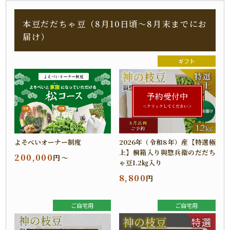
本豆だだちゃ豆（8月10日頃～8月末までにお
届け）
ギフト
予約受付中
＜クリックしてください＞
よそべいオーナー制度
2026年（令和8年）産【特選極
上】桐箱入り與惣兵衛のだだち
200,000
円～
ゃ豆1.2㎏入り
8,800
円
ご自宅用
ご自宅用