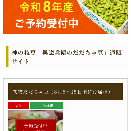
神の枝豆「與惣兵衛のだだちゃ豆」通販
サイト
初物だだちゃ豆（8月5～15日頃にお届け）
人気
ご自宅用
予約受付中