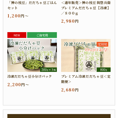
「神の枝豆」だだちゃ豆ごはん
＜通年販売＞神の枝豆 與惣兵衛
セット
プレミアムだだちゃ豆【冷凍】
／８００ｇ
1,200
円～
2,980
円
NEW
ご自宅用
冷凍だだちゃ豆小分けパック
プレミアム冷凍だだちゃ豆＜定
期便＞
2,200
円～
2,680
円