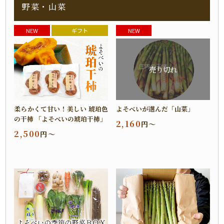
野菜・山菜
NEW
ギフト
NEW
売り切れ
柔らかくて甘い！美しい 琥珀色
よそべいが選んだ「山菜」
の干柿 「よそべいの琥珀干柿」
2,160
円～
2,500
円～