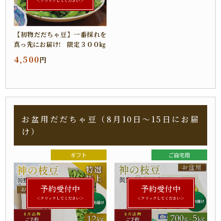
＜クリックしてください＞
【初物だだちゃ豆】一番採れを
真っ先にお届け! 限定３００㎏
4,500
円
お盆用だだちゃ豆（8月10日～15日にお届
け）
ギフト
ご自宅用
予約受付中
予約受付中
＜クリックしてください＞
＜クリックしてください＞