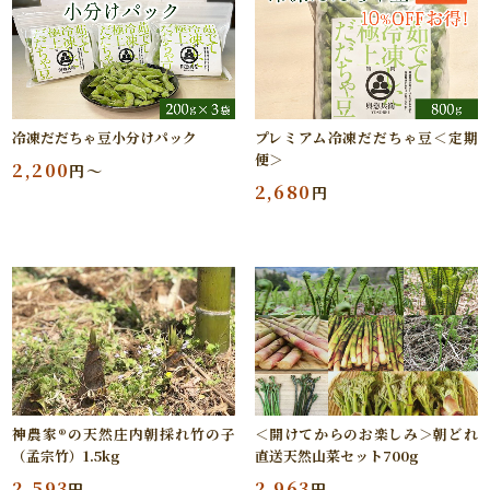
冷凍だだちゃ豆小分けパック
プレミアム冷凍だだちゃ豆＜定期
便＞
2,200
円～
2,680
円
神農家®の天然庄内朝採れ竹の子
＜開けてからのお楽しみ＞朝どれ
（孟宗竹）1.5kg
直送天然山菜セット700g
2,593
2,963
円
円