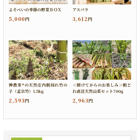
よそべいの季節の野菜ＢＯＸ
アスパラ
5,000
3,612
円
円
神農家®の天然庄内朝採れ竹の
＜開けてからのお楽しみ＞朝ど
子（孟宗竹）1.5kg
れ直送天然山菜セット700g
2,593
2,963
円
円