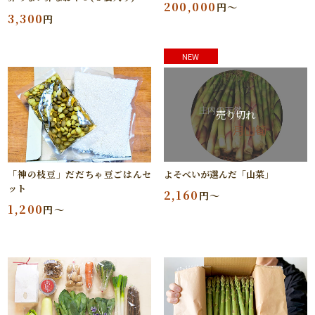
200,000
円～
3,300
円
NEW
売り切れ
「神の枝豆」だだちゃ豆ごはんセ
よそべいが選んだ「山菜」
ット
2,160
円～
1,200
円～