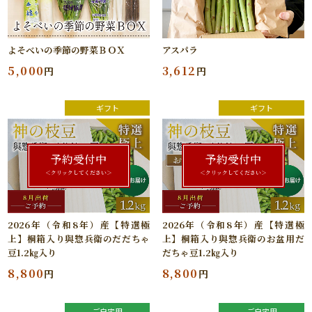
アスパラ
よそべいの季節の野菜ＢＯＸ
3,612
5,000
円
円
ギフト
ギフト
予約受付中
予約受付中
＜クリックしてください＞
＜クリックしてください＞
2026年（令和8年）産【特選極
2026年（令和8年）産【特選極
上】桐箱入り與惣兵衛のだだちゃ
上】桐箱入り與惣兵衛のお盆用だ
豆1.2㎏入り
だちゃ豆1.2㎏入り
8,800
8,800
円
円
ご自宅用
ご自宅用