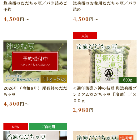
惣兵衛のだだちゃ豆／バラ詰めご
惣兵衛のお盆用だだちゃ豆／バラ
予約
詰め
4,500
4,500
円～
円～
人気
予約受付中
＜クリックしてください＞
2026年（令和8年）産有終のだだ
＜通年販売＞神の枝豆 與惣兵衛プ
ちゃ豆
レミアムだだちゃ豆【冷凍】／８
００ｇ
4,500
円～
2,980
円
NEW
ご自宅用